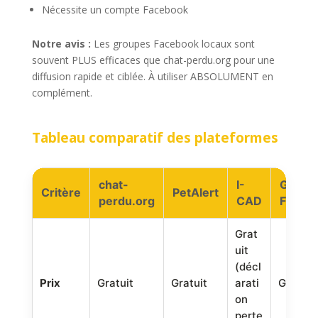
Nécessite un compte Facebook
Notre avis :
Les groupes Facebook locaux sont
souvent PLUS efficaces que chat-perdu.org pour une
diffusion rapide et ciblée. À utiliser ABSOLUMENT en
complément.
Tableau comparatif des plateformes
chat-
I-
Group
Critère
PetAlert
perdu.org
CAD
Faceb
Grat
uit
(décl
Prix
Gratuit
Gratuit
arati
Gratuit
on
perte