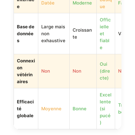
Datée
Moderne
Familiè
e
ue
Offic
Base de
Large mais
ielle
Croissan
donnée
non
et
Variabl
te
s
exhaustive
fiabl
e
Connexi
Oui
on
Non
Non
(dire
Non
vétérin
cte)
aires
Excel
Efficaci
lente
Très
té
Moyenne
Bonne
(si
bonne
globale
pucé
)