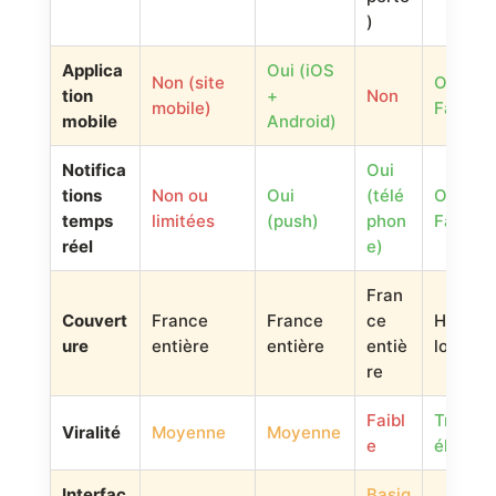
)
Applica
Oui (iOS
Non (site
Oui (ap
tion
+
Non
mobile)
Facebo
mobile
Android)
Notifica
Oui
tions
Non ou
Oui
(télé
Oui (not
temps
limitées
(push)
phon
Facebo
réel
e)
Fran
Couvert
France
France
ce
Hyper-
ure
entière
entière
entiè
locale
re
Faibl
Très
Viralité
Moyenne
Moyenne
e
élevée
Interfac
Basiq