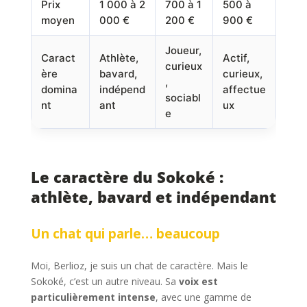
Prix
1 000 à 2
700 à 1
500 à
moyen
000 €
200 €
900 €
Joueur,
Caract
Athlète,
Actif,
curieux
ère
bavard,
curieux,
,
domina
indépend
affectue
sociabl
nt
ant
ux
e
Le caractère du Sokoké :
athlète, bavard et indépendant
Un chat qui parle… beaucoup
Moi, Berlioz, je suis un chat de caractère. Mais le
Sokoké, c’est un autre niveau. Sa
voix est
particulièrement intense
, avec une gamme de