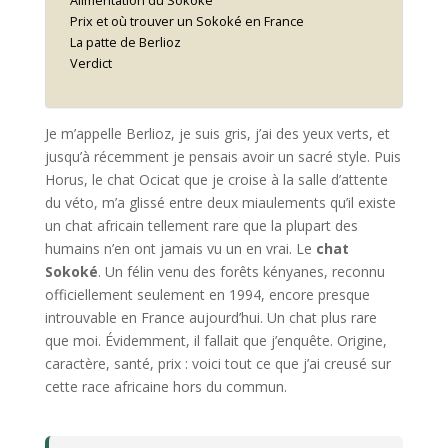
Alimentation du Sokoké
Prix et où trouver un Sokoké en France
La patte de Berlioz
Verdict
Je m’appelle Berlioz, je suis gris, j’ai des yeux verts, et
jusqu’à récemment je pensais avoir un sacré style. Puis
Horus, le chat Ocicat que je croise à la salle d’attente
du véto, m’a glissé entre deux miaulements qu’il existe
un chat africain tellement rare que la plupart des
humains n’en ont jamais vu un en vrai. Le
chat
Sokoké
. Un félin venu des forêts kényanes, reconnu
officiellement seulement en 1994, encore presque
introuvable en France aujourd’hui. Un chat plus rare
que moi. Évidemment, il fallait que j’enquête. Origine,
caractère, santé, prix : voici tout ce que j’ai creusé sur
cette race africaine hors du commun.