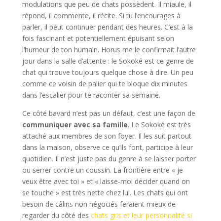
modulations que peu de chats possèdent. Il miaule, il
répond, il commente, il récite. Si tu l’encourages à
parler, il peut continuer pendant des heures. C’est à la
fois fascinant et potentiellement épuisant selon
l’humeur de ton humain. Horus me le confirmait l’autre
jour dans la salle d’attente : le Sokoké est ce genre de
chat qui trouve toujours quelque chose à dire. Un peu
comme ce voisin de palier qui te bloque dix minutes
dans l’escalier pour te raconter sa semaine.
Ce côté bavard n’est pas un défaut, c’est une façon de
communiquer avec sa famille
. Le Sokoké est très
attaché aux membres de son foyer. Il les suit partout
dans la maison, observe ce qu’ils font, participe à leur
quotidien. Il n’est juste pas du genre à se laisser porter
ou serrer contre un coussin. La frontière entre « je
veux être avec toi » et « laisse-moi décider quand on
se touche » est très nette chez lui. Les chats qui ont
besoin de câlins non négociés feraient mieux de
regarder du côté des
chats gris et leur personnalité si