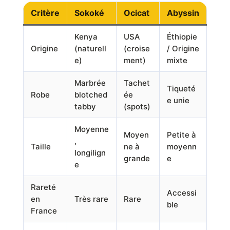
Critère
Sokoké
Ocicat
Abyssin
Kenya
USA
Éthiopie
Origine
(naturell
(croise
/ Origine
e)
ment)
mixte
Marbrée
Tachet
Tiqueté
Robe
blotched
ée
e unie
tabby
(spots)
Moyenne
Moyen
Petite à
,
Taille
ne à
moyenn
longilign
grande
e
e
Rareté
Accessi
en
Très rare
Rare
ble
France