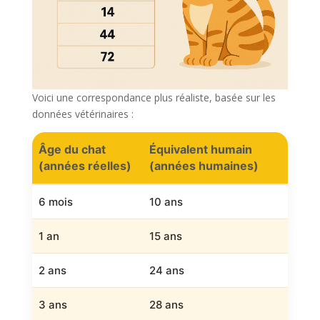
Voici une correspondance plus réaliste, basée sur les
données vétérinaires :
Âge du chat
Équivalent humain
(années réelles)
(années humaines)
6 mois
10 ans
1 an
15 ans
2 ans
24 ans
3 ans
28 ans