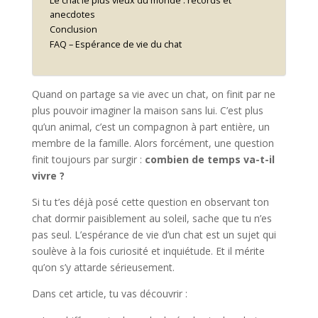
Le chat le plus vieux du monde : records et
anecdotes
Conclusion
FAQ – Espérance de vie du chat
Quand on partage sa vie avec un chat, on finit par ne
plus pouvoir imaginer la maison sans lui. C’est plus
qu’un animal, c’est un compagnon à part entière, un
membre de la famille. Alors forcément, une question
finit toujours par surgir :
combien de temps va-t-il
vivre ?
Si tu t’es déjà posé cette question en observant ton
chat dormir paisiblement au soleil, sache que tu n’es
pas seul. L’espérance de vie d’un chat est un sujet qui
soulève à la fois curiosité et inquiétude. Et il mérite
qu’on s’y attarde sérieusement.
Dans cet article, tu vas découvrir :