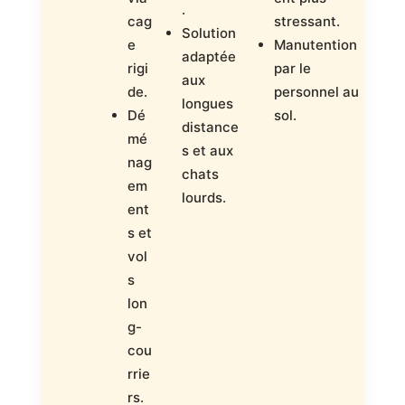
.
fi
cag
stressant.
Solution
In
e
Manutention
adaptée
n
rigi
par le
aux
c
de.
personnel au
longues
(
Dé
sol.
distance
al
mé
s et aux
nag
chats
em
lourds.
ent
s et
vol
s
lon
g-
cou
rrie
rs.