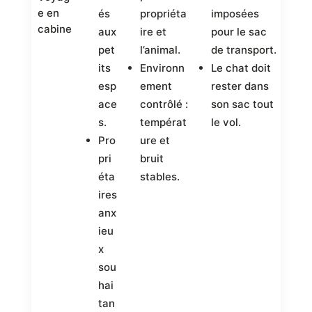
2
e en
és
propriéta
imposées
(v
cabine
aux
ire et
pour le sac
s
pet
l’animal.
de transport.
c
its
Environn
Le chat doit
e)
esp
ement
rester dans
R
ace
contrôlé :
son sac tout
n
s.
températ
le vol.
ob
Pro
ure et
à 
pri
bruit
éta
stables.
ires
anx
ieu
x
sou
hai
tan