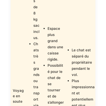
s
de
8
kg
sac
Espace
incl
plus
us.
grand
Ch
dans une
C
ats
Le chat est
caisse
ri
trè
séparé du
rigide.
h
s
propriétaire
Possibilit
é
gra
pendant le
é pour le
ob
nds
vol.
chat de
.
ou
Plus
se
Ét
tra
impressionna
tourner
d’
Voyag
nsp
nt et
e en
et de
at
ort
potentiellem
soute
s’allonger
g
via
ent plus