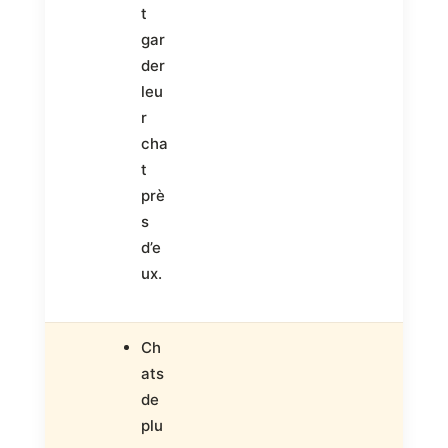
t
gar
der
leu
r
cha
t
prè
s
d’e
ux.
Ch
ats
de
plu