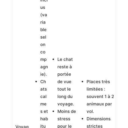
us
(va
ria
ble
sel
on
co
mp
Le chat
agn
reste à
S
ie).
portée
s
Ch
de vue
Places très
ob
ats
tout le
limitées :
.
cal
long du
souvent 1 à 2
D
me
voyage.
animaux par
s
s et
Moins de
vol.
a
hab
stress
Dimensions
4
itu
pour le
strictes
Voyag