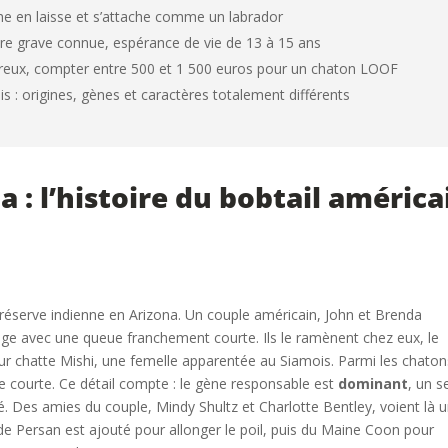
che en laisse et s’attache comme un labrador
ire grave connue, espérance de vie de 13 à 15 ans
reux, compter entre 500 et 1 500 euros pour un chaton LOOF
s : origines, gènes et caractères totalement différents
 : l’histoire du bobtail américa
serve indienne en Arizona. Un couple américain, John et Brenda
age avec une queue franchement courte. Ils le ramènent chez eux, le
leur chatte Mishi, une femelle apparentée au Siamois. Parmi les chato
e courte. Ce détail compte : le gène responsable est
dominant
, un s
ité. Des amies du couple, Mindy Shultz et Charlotte Bentley, voient là 
e Persan est ajouté pour allonger le poil, puis du Maine Coon pour