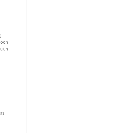
)
 Coon
qu’un
ers