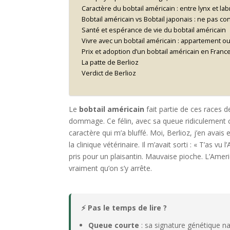
Caractère du bobtail américain : entre lynx et la
Bobtail américain vs Bobtail japonais : ne pas c
Santé et espérance de vie du bobtail américain
Vivre avec un bobtail américain : appartement o
Prix et adoption d’un bobtail américain en Franc
La patte de Berlioz
Verdict de Berlioz
Le
bobtail américain
fait partie de ces races d
dommage. Ce félin, avec sa queue ridiculement 
caractère qui m’a bluffé. Moi, Berlioz, j’en avai
la clinique vétérinaire. Il m’avait sorti : « T’as vu
pris pour un plaisantin. Mauvaise pioche. L’Ameri
vraiment qu’on s’y arrête.
⚡ Pas le temps de lire ?
Queue courte
: sa signature génétique na