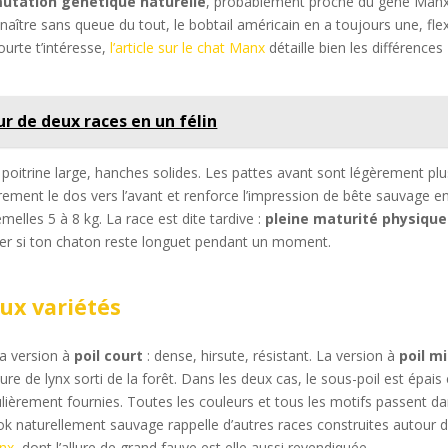
utation génétique naturelle
, probablement proche du gène Manx
aître sans queue du tout, le bobtail américain en a toujours une, flex
ourte t’intéresse,
l’article sur le chat Manx
détaille bien les différences
ur de deux races en un félin
 poitrine large, hanches solides. Les pattes avant sont légèrement plu
gèrement le dos vers l’avant et renforce l’impression de bête sauvage e
elles 5 à 8 kg. La race est dite tardive :
pleine maturité physique
éter si ton chaton reste longuet pendant un moment.
eux variétés
La version à
poil court
: dense, hirsute, résistant. La version à
poil mi
lure de lynx sorti de la forêt. Dans les deux cas, le sous-poil est épais 
culièrement fournies. Toutes les couleurs et tous les motifs passent da
look naturellement sauvage rappelle d’autres races construites autour 
ynx
, dont l’allure de grand fauve est elle aussi revendiquée.