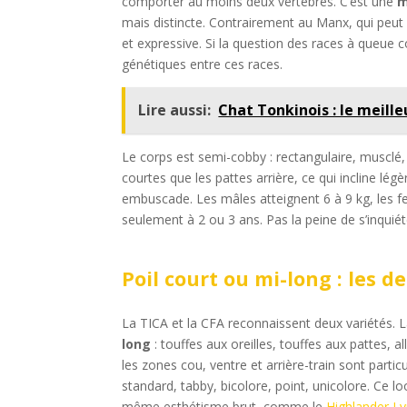
comporter au moins deux vertèbres. C’est une
m
mais distincte. Contrairement au Manx, qui peut n
et expressive. Si la question des races à queue c
génétiques entre ces races.
Lire aussi:
Chat Tonkinois : le meille
Le corps est semi-cobby : rectangulaire, musclé,
courtes que les pattes arrière, ce qui incline lé
embuscade. Les mâles atteignent 6 à 9 kg, les fem
seulement à 2 ou 3 ans. Pas la peine de s’inqui
Poil court ou mi-long : les d
La TICA et la CFA reconnaissent deux variétés. 
long
: touffes aux oreilles, touffes aux pattes, al
les zones cou, ventre et arrière-train sont parti
standard, tabby, bicolore, point, unicolore. Ce 
même esthétisme brut, comme le
Highlander L