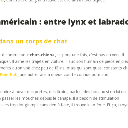
méricain : entre lynx et labrad
ans un corps de chat
artout comme un «
chat-chien
« , et pour une fois, c’est pas du vent. Il
uer. Il aime les trajets en voiture. Il suit son humain de pièce en pièc
ments qu’on voit chez peu de félins, mais qui sont quasi constants c
Pixie-Bob
, une autre race à queue courte connue pour son
prendre à ouvrir des portes, des tiroirs, parfois des bocaux si on lui en
de passer les mouches depuis le canapé. Il a besoin de stimulation
laisses trop longtemps sans rien à faire, il trouve lui-même. Et ça, croy