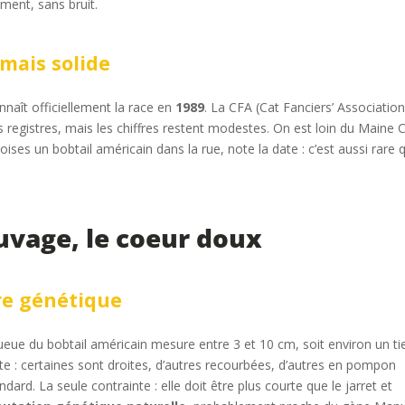
ment, sans bruit.
mais solide
nnaît officiellement la race en
1989
. La CFA (Cat Fanciers’ Association
es registres, mais les chiffres restent modestes. On est loin du Maine
roises un bobtail américain dans la rue, note la date : c’est aussi rare 
auvage, le coeur doux
re génétique
ueue du bobtail américain mesure entre 3 et 10 cm, soit environ un ti
e : certaines sont droites, d’autres recourbées, d’autres en pompon
ard. La seule contrainte : elle doit être plus courte que le jarret et