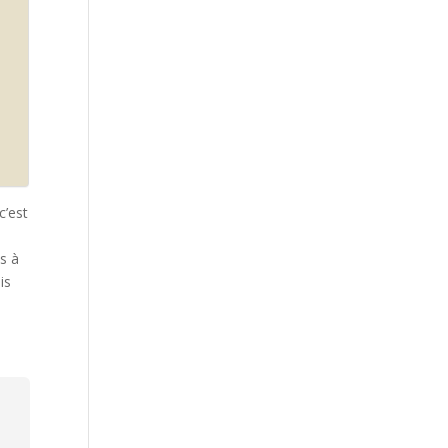
c’est
ns à
is