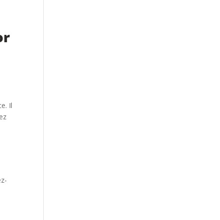
or
e. Il
hez
ez-