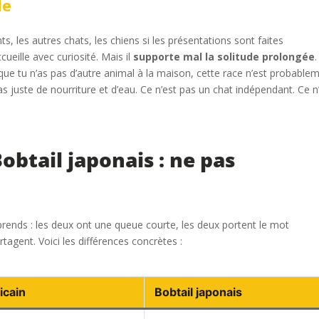
de
s, les autres chats, les chiens si les présentations sont faites
ccueille avec curiosité. Mais il
supporte mal la solitude prolongée
.
t que tu n’as pas d’autre animal à la maison, cette race n’est probable
as juste de nourriture et d’eau. Ce n’est pas un chat indépendant. Ce n
obtail japonais : ne pas
mprends : les deux ont une queue courte, les deux portent le mot
artagent. Voici les différences concrètes :
icain
Bobtail japonais