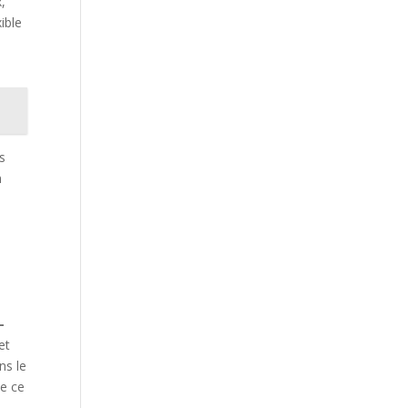
,
ible
s
n
-
et
ns le
de ce