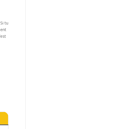
 Si tu
ment
’est