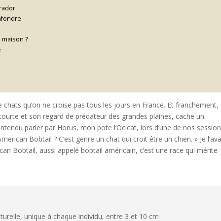
brador
onfondre
u maison ?
e
e chats qu’on ne croise pas tous les jours en France. Et franchement, 
courte et son regard de prédateur des grandes plaines, cache un
s entendu parler par Horus, mon pote l’Ocicat, lors d’une de nos sessio
 l’American Bobtail ? C’est genre un chat qui croit être un chien. » Je l’ava
can Bobtail, aussi appelé bobtail américain, c’est une race qui mérite
turelle, unique à chaque individu, entre 3 et 10 cm