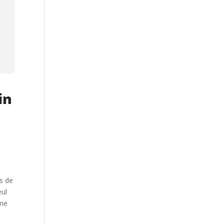
in
ns de
eul
une