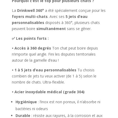
Pourquoi c’est le top pour plusieurs chats ?
La
Drinkwell 360°
a été spécialement conçue pour les
foyers multi-chats
. Avec ses
5 jets d’eau
personnalisables
disposés à 360°, plusieurs chats
peuvent boire
simultanément
sans se gêner.
✅ Les points forts :
• Accès à 360 degrés
Ton chat peut boire depuis
n’importe quel angle. Fini les disputes territoriales
autour de la gamelle d’eau !
• 1 à 5 jets d’eau personnalisables
Tu choisis
combien de jets tu veux activer (de 1 à 5) selon le
nombre de chats. Ultra-flexible.
• Acier inoxydable médical (grade 304)
Hygiénique
: l’inox est non poreux, il n’absorbe ni
bactéries ni odeurs
Durable
: résiste aux rayures, à la corrosion et aux