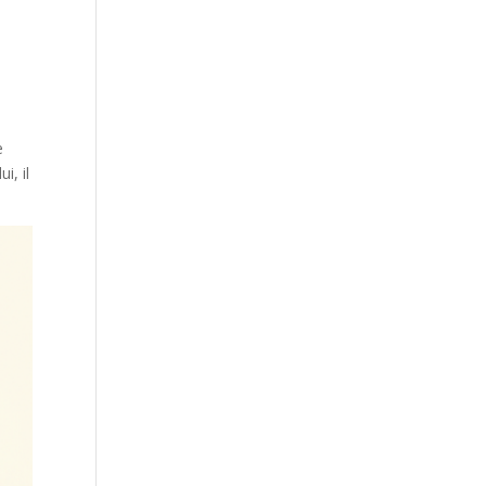
e
i, il