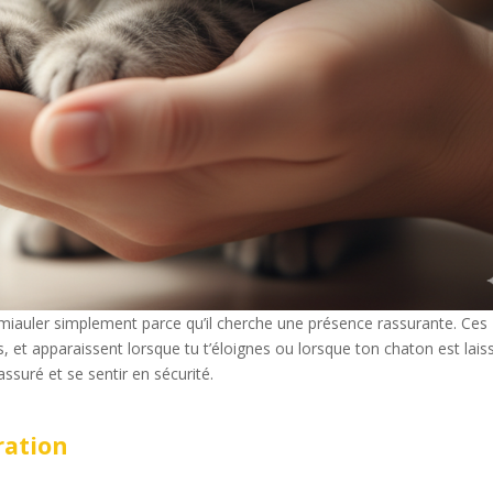
iauler simplement parce qu’il cherche une présence rassurante. Ces
, et apparaissent lorsque tu t’éloignes ou lorsque ton chaton est lais
rassuré et se sentir en sécurité.
ration