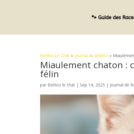
🐾 Guide des Race
Berlioz Le Chat
»
Journal de Berlioz
»
Miaulement
Miaulement chaton : 
félin
par
Berlioz le chat
|
Sep 14, 2025
|
Journal de B